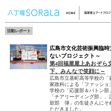
活動レポート
広島市文化芸術振興臨時
ないプロジェクト～
第4回福屋屋上あおぞら
下、みんなで笑顔に～
広島市立基町高等学校の「
家政科による「ファッショ
学校の「応援部＆バトン部
「チアリーディング部」、
鼓部 弾」の生徒さんにそ
ただきました。