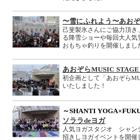
〜雪にふれよう〜あお
己斐製氷さんにご協力頂き
る降雪ショーや毎回大人気
おもちゃ釣りを開催しまし
あおぞらMUSIC STA
初企画として「あおぞらMUS
いたしました！
～SHANTI YOGA×FUK
ソララdeヨガ
人気ヨガスタジオ シャンテ
招きしヨガイベントを開催