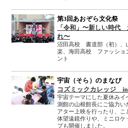
第3回あおぞら文化祭
「令和」〜新しい時代 
れ〜
沼田高校 書道部（初）、
楽、海田高校 ファッショ
ント
宇宙（そら）のまなび
コズミックカレッジ in 
宇宙テーマにした夏休みイ
測館の山根館長にご協力い
アター上映を行ったり、こ
体望遠鏡作りや、ミニロケ
プも開催しました。