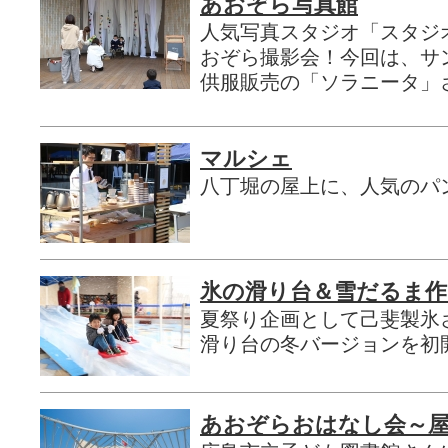
あおぞら写真館
人気写真スタジオ「スタジ
おぞら撮影会！今回は、サ
供服販売の「ソラニータ」
マルシェ
八丁堀の屋上に、人気のパ
氷の滑り台＆雪だるま作
夏祭り企画として己斐製氷
滑り台の冬バージョンを初
あおぞらおはなし会～