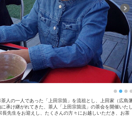
武将茶人の一人であった「上田宗箇」を流祖とし、上田家（広島
地に承け継がれてきた、茶人「上田宗箇流」の茶会を開催いた
宗長先生をお迎えし、たくさんの方々にお越しいただき、お茶