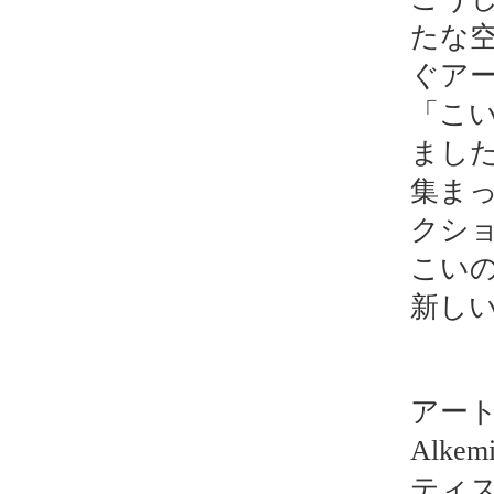
たな
ぐア
「こい
まし
集ま
クシ
こい
新し
アー
Alk
ティ