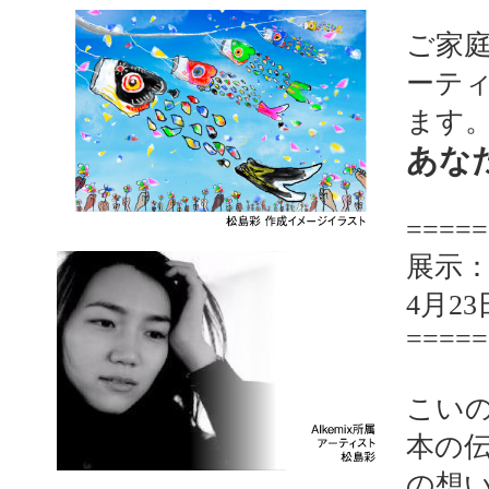
ご家
ーテ
ます
あな
=====
展示：
4月2
=====
こい
本の伝
の想