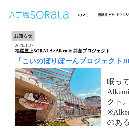
お知らせ
2026.1.27
福屋屋上SORALA×Alkemix 共創プロジェクト
「こいのぼりぼーんプロジェクト20
眠っ
Alk
クト
※Al
のあ