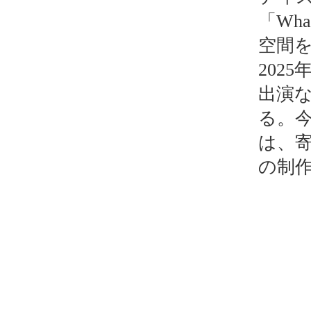
「Wh
空間
202
出演
る。
は、
の制