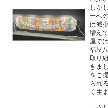
しか
ーへ
は減
増え
屋では
福屋八
取り組
きま
をご
られる
く生
こう