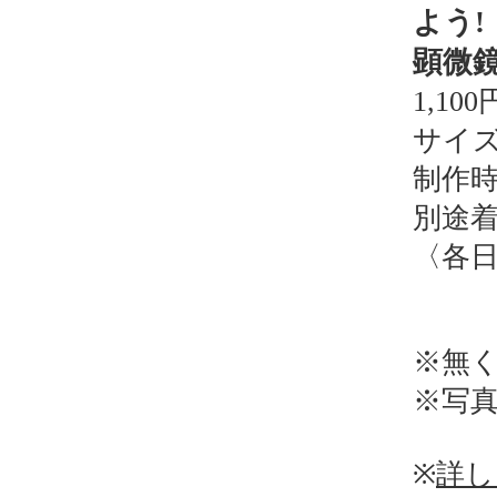
よう!
顕微
1,100
サイズ：
制作時
別途着
〈各日
※無
※写
※
詳し