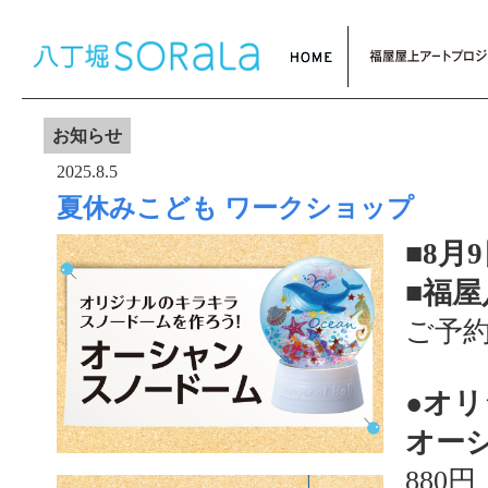
お知らせ
2025.8.5
夏休みこども ワークショップ
■8月9
■福屋
ご予
●オ
オー
880円