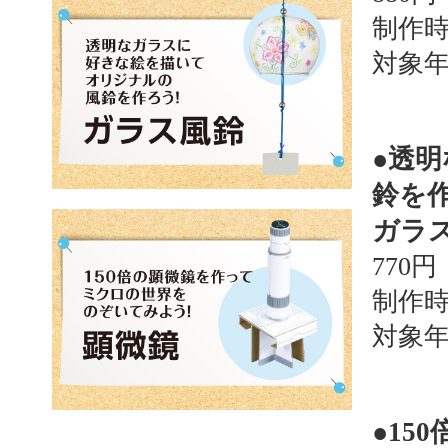
制作時
対象年
●透
鈴を作
ガラ
770円
制作時
対象年
●1