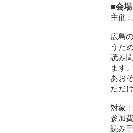
■会場
主催 
広島
うた
読み
ます
あお
ただ
対象
参加
読み手